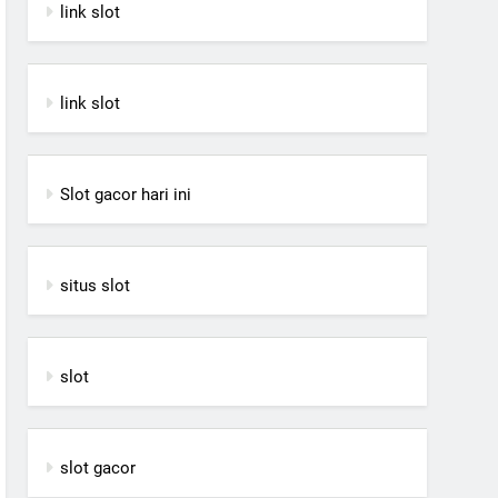
link slot
link slot
Slot gacor hari ini
situs slot
slot
slot gacor