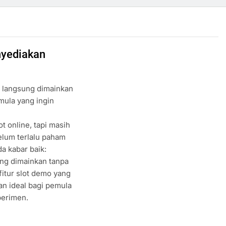
nyediakan
a langsung dimainkan
mula yang ingin
 online, tapi masih
belum terlalu paham
a kabar baik:
ng dimainkan tanpa
fitur slot demo yang
an ideal bagi pemula
perimen.