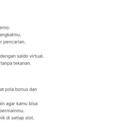
demo:
rangkatmu.
r pencarian.
dengan saldo virtual.
r tanpa tekanan.
at pola bonus dan
in agar kamu bisa
 bermainmu.
k di setiap slot.