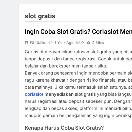
slot gratis
Ingin Coba Slot Gratis? Corlaslot Me
F54556e
1 Year Ago
0
6 Mins
Corlaslot menyediakan ratusan slot gratis yang bis
tanpa deposit dan tanpa registrasi. Cocok untuk pe
belajar dan bereksperimen tanpa risiko.
Banyak orang penasaran ingin mencoba bermain slot
ragu karena khawatir dengan risiko finansial atau 
cara mainnya. Jika kamu termasuk salah satunya, ad
corlaslot
menyediakan slot gratis
yang bisa langsu
harus registrasi atau deposit sepeser pun. Dengan 
lengkap dan bebas akses, platform ini menjadi pilih
maupun pemain berpengalaman yang ingin bereks
Kenapa Harus Coba Slot Gratis?