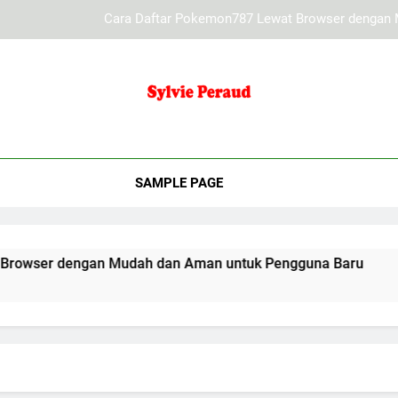
Cara Daftar Pokemon787 Lewat Browser dengan 
Kaya787 Link Alternatif dan Sistem Akses yang Lebih 
LAE138 Link Alternatif dan Kenyaman
vie Peraud
Panduan P
arya Seni Dan Fotografi Kreatif Dari Sylvie Peraud. Koleksi Unik
Cara Daftar Pokemon787 Lewat Browser dengan 
SAMPLE PAGE
Kaya787 Link Alternatif dan Sistem Akses yang Lebih 
LAE138 Link Alternatif dan Kenyaman
gan Mudah dan Aman untuk Pengguna Baru
Kaya787 Lin
3 Months Ago