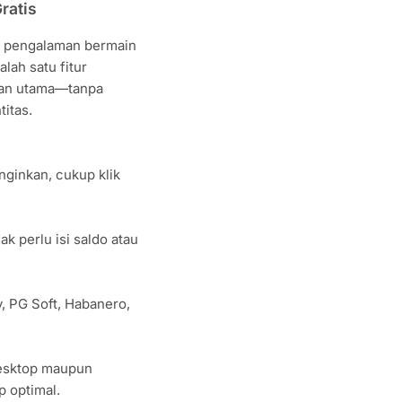
ratis
an pengalaman bermain
lah satu fitur
aman utama—tanpa
itas.
ginkan, cukup klik
 perlu isi saldo atau
y, PG Soft, Habanero,
desktop maupun
p optimal.