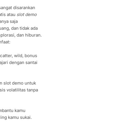
 sangat disarankan
atis atau
slot demo
anya saja
 uang, dan tidak ada
plorasi, dan hiburan.
faat:
catter, wild, bonus
ajari dengan santai
 slot demo untuk
is volatilitas tanpa
embantu kamu
ing kamu sukai.