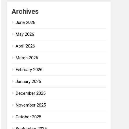
Archives
June 2026
May 2026
April 2026
March 2026
February 2026
January 2026
December 2025
November 2025
October 2025
September 2025