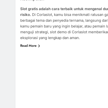
Slot gratis adalah cara terbaik untuk mengenal dun
risiko.
Di Corlaslot, kamu bisa menikmati ratusan ga
berbagai tema dan penyedia ternama, langsung dar
kamu pemain baru yang ingin belajar, atau pemain 
menguji strategi, slot demo di Corlaslot memberik
eksplorasi yang lengkap dan aman.
Read More