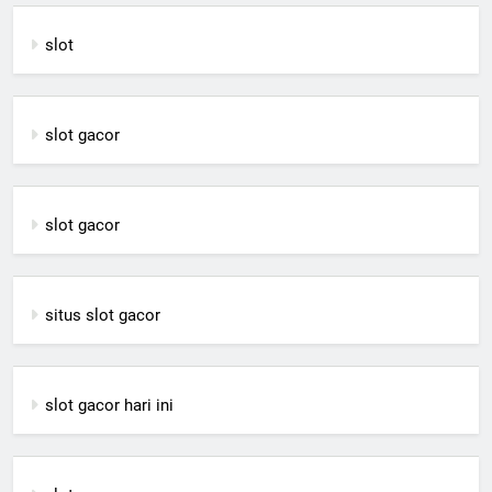
slot
slot gacor
slot gacor
situs slot gacor
slot gacor hari ini