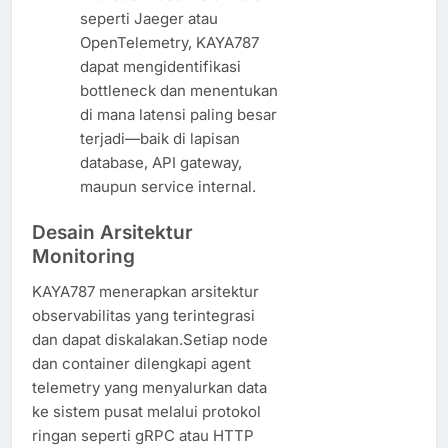
seperti Jaeger atau
OpenTelemetry, KAYA787
dapat mengidentifikasi
bottleneck dan menentukan
di mana latensi paling besar
terjadi—baik di lapisan
database, API gateway,
maupun service internal.
Desain Arsitektur
Monitoring
KAYA787 menerapkan arsitektur
observabilitas yang terintegrasi
dan dapat diskalakan.Setiap node
dan container dilengkapi agent
telemetry yang menyalurkan data
ke sistem pusat melalui protokol
ringan seperti gRPC atau HTTP