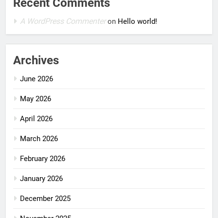
Recent Comments
A WordPress Commenter
on
Hello world!
Archives
June 2026
May 2026
April 2026
March 2026
February 2026
January 2026
December 2025