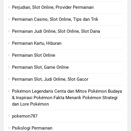
Perjudian, Slot Online, Provider Permainan
Permainan Casino, Slot Online, Tips dan Trik
Permainan Judi Online, Slot Online, Slot Dana
Permainan Kartu, Hiburan
Permainan Slot Online
Permainan Slot, Game Online
Permainan Slot, Judi Online, Slot Gacor
Pokémon Legendaris Cerita dan Mitos Pokémon Budaya
& Inspirasi Pokémon Fakta Menarik Pokémon Strategi
dan Lore Pokémon
pokemon787
Psikologi Permainan