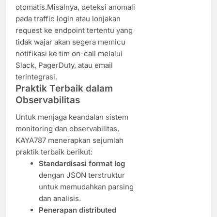
otomatis.Misalnya, deteksi anomali
pada traffic login atau lonjakan
request ke endpoint tertentu yang
tidak wajar akan segera memicu
notifikasi ke tim on-call melalui
Slack, PagerDuty, atau email
terintegrasi.
Praktik Terbaik dalam
Observabilitas
Untuk menjaga keandalan sistem
monitoring dan observabilitas,
KAYA787 menerapkan sejumlah
praktik terbaik berikut:
Standardisasi format log
dengan JSON terstruktur
untuk memudahkan parsing
dan analisis.
Penerapan distributed