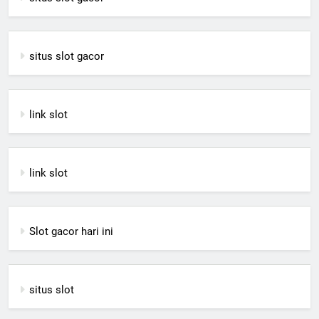
situs slot gacor
link slot
link slot
Slot gacor hari ini
situs slot