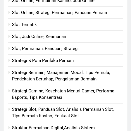
Slot Online, Permainan Kasino, Judi Online
Slot Online, Strategi Permainan, Panduan Pemain
Slot Tematik
Slot, Judi Online, Keamanan
Slot, Permainan, Panduan, Strategi
Strategi & Pola Perilaku Pemain
Strategi Bermain, Manajemen Modal, Tips Pemula,
Pendekatan Bertahap, Pengalaman Bermain
Strategi Gaming, Kesehatan Mental Gamer, Performa
Esports, Tips Konsentrasi
Strategi Slot, Panduan Slot, Analisis Permainan Slot,
Tips Bermain Kasino, Edukasi Slot
Struktur Permainan Digital,Analisis Sistem