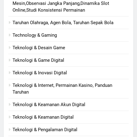
Mesin,Observasi Jangka Panjang,Dinamika Slot
Online,Studi Konsistensi Permainan
Taruhan Olahraga, Agen Bola, Taruhan Sepak Bola
Technology & Gaming
Teknologi & Desain Game
Teknologi & Game Digital
Teknologi & Inovasi Digital
Teknologi & Internet, Permainan Kasino, Panduan
Taruhan
Teknologi & Keamanan Akun Digital
Teknologi & Keamanan Digital
Teknologi & Pengalaman Digital