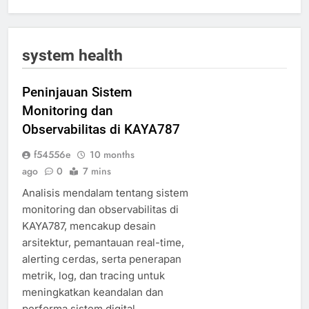
system health
Peninjauan Sistem
Monitoring dan
Observabilitas di KAYA787
f54556e
10 months
ago
0
7 mins
Analisis mendalam tentang sistem
monitoring dan observabilitas di
KAYA787, mencakup desain
arsitektur, pemantauan real-time,
alerting cerdas, serta penerapan
metrik, log, dan tracing untuk
meningkatkan keandalan dan
performa sistem digital.