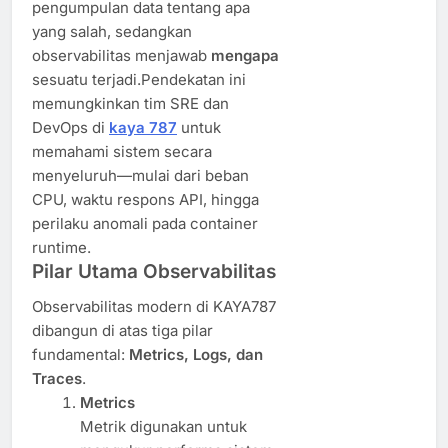
pengumpulan data tentang apa
yang salah, sedangkan
observabilitas menjawab
mengapa
sesuatu terjadi.Pendekatan ini
memungkinkan tim SRE dan
DevOps di
kaya 787
untuk
memahami sistem secara
menyeluruh—mulai dari beban
CPU, waktu respons API, hingga
perilaku anomali pada container
runtime.
Pilar Utama Observabilitas
Observabilitas modern di KAYA787
dibangun di atas tiga pilar
fundamental:
Metrics, Logs, dan
Traces
.
Metrics
Metrik digunakan untuk