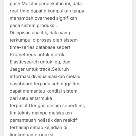
push.Melalui pendekatan ini, data
real-time dapat dikumpulkan tanpa
menambah overhead signifikan
pada sistem produksi.
Di lapisan analitik, data yang
terkumpul diproses oleh sistem
time-series database seperti
Prometheus untuk metrik,
Elasticsearch untuk log, dan
Jaeger untuk trace.Seluruh
informasi divisualisasikan melalui
dashboard terpadu sehingga tim
dapat memantau kondisi sistem
dari satu antarmuka
terpusat.Dengan desain seperti ini,
tim teknis mampu melakukan
pemantauan holistik dan reaktif
terhadap setiap kejadian di
lingkungan produksi.