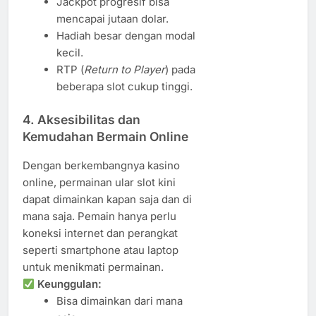
Jackpot progresif bisa
mencapai jutaan dolar.
Hadiah besar dengan modal
kecil.
RTP (
Return to Player
) pada
beberapa slot cukup tinggi.
4. Aksesibilitas dan
Kemudahan Bermain Online
Dengan berkembangnya kasino
online, permainan ular slot kini
dapat dimainkan kapan saja dan di
mana saja. Pemain hanya perlu
koneksi internet dan perangkat
seperti smartphone atau laptop
untuk menikmati permainan.
Keunggulan:
Bisa dimainkan dari mana