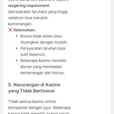
wagering requirement
(persyaratan taruhan) yang tinggi
sebelum bisa menarik
kemenangan.
Kelemahan:
Bonus tidak selalu bisa
diuangkan dengan mudah.
Persyaratan taruhan bisa
sulit dipenuhi.
Beberapa kasino memiliki
aturan yang membatasi
kemenangan dari bonus.
5. Kecurangan di Kasino
yang Tidak Berlisensi
Tidak semua kasino online
beroperasi dengan jujur. Beberapa
kasino tidak memiliki lisensi resmi