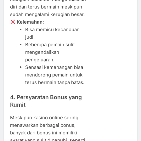
diri dan terus bermain meskipun
sudah mengalami kerugian besar.
Kelemahan:
Bisa memicu kecanduan
judi.
Beberapa pemain sulit
mengendalikan
pengeluaran.
Sensasi kemenangan bisa
mendorong pemain untuk
terus bermain tanpa batas.
4. Persyaratan Bonus yang
Rumit
Meskipun kasino online sering
menawarkan berbagai bonus,
banyak dari bonus ini memiliki
syarat yang sulit dipenuhi, seperti