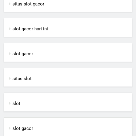
situs slot gacor
slot gacor hari ini
slot gacor
situs slot
slot
slot gacor