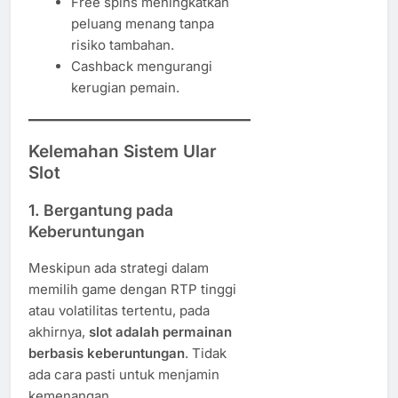
Free spins meningkatkan
peluang menang tanpa
risiko tambahan.
Cashback mengurangi
kerugian pemain.
Kelemahan Sistem Ular
Slot
1. Bergantung pada
Keberuntungan
Meskipun ada strategi dalam
memilih game dengan RTP tinggi
atau volatilitas tertentu, pada
akhirnya,
slot adalah permainan
berbasis keberuntungan
. Tidak
ada cara pasti untuk menjamin
kemenangan.