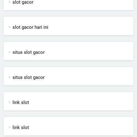
slot gacor
slot gacor hari ini
situs slot gacor
situs slot gacor
link slot
link slot