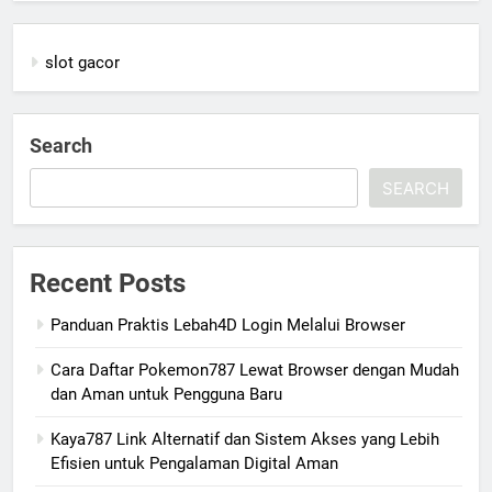
slot gacor
Search
SEARCH
Recent Posts
Panduan Praktis Lebah4D Login Melalui Browser
Cara Daftar Pokemon787 Lewat Browser dengan Mudah
dan Aman untuk Pengguna Baru
Kaya787 Link Alternatif dan Sistem Akses yang Lebih
Efisien untuk Pengalaman Digital Aman