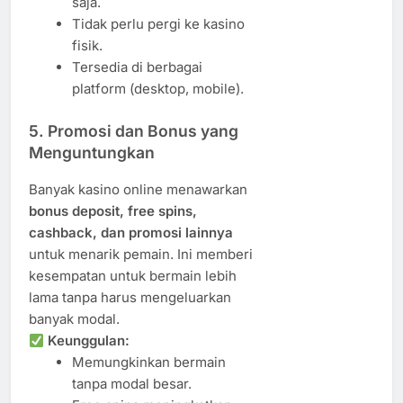
saja.
Tidak perlu pergi ke kasino
fisik.
Tersedia di berbagai
platform (desktop, mobile).
5. Promosi dan Bonus yang
Menguntungkan
Banyak kasino online menawarkan
bonus deposit, free spins,
cashback, dan promosi lainnya
untuk menarik pemain. Ini memberi
kesempatan untuk bermain lebih
lama tanpa harus mengeluarkan
banyak modal.
Keunggulan:
Memungkinkan bermain
tanpa modal besar.