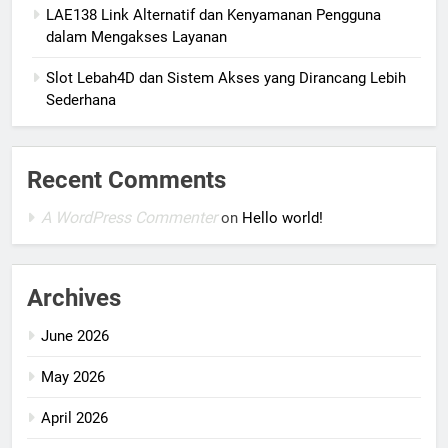
LAE138 Link Alternatif dan Kenyamanan Pengguna
dalam Mengakses Layanan
Slot Lebah4D dan Sistem Akses yang Dirancang Lebih
Sederhana
Recent Comments
A WordPress Commenter
on
Hello world!
Archives
June 2026
May 2026
April 2026