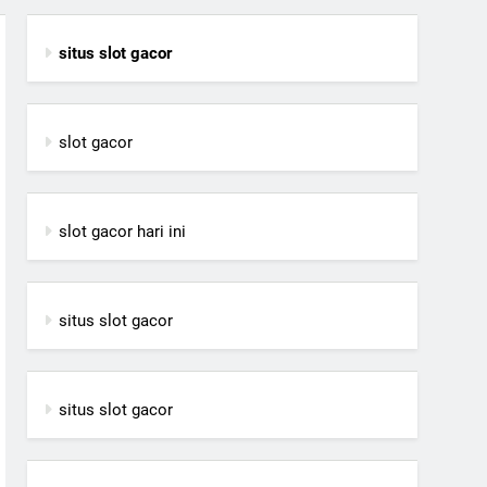
situs slot gacor
slot gacor
slot gacor hari ini
situs slot gacor
situs slot gacor