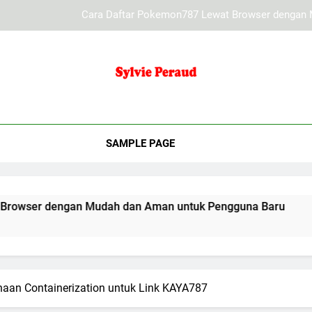
Cara Daftar Pokemon787 Lewat Browser dengan 
Kaya787 Link Alternatif dan Sistem Akses yang Lebih 
LAE138 Link Alternatif dan Kenyaman
vie Peraud
Panduan P
arya Seni Dan Fotografi Kreatif Dari Sylvie Peraud. Koleksi Unik
Cara Daftar Pokemon787 Lewat Browser dengan 
SAMPLE PAGE
Kaya787 Link Alternatif dan Sistem Akses yang Lebih 
LAE138 Link Alternatif dan Kenyaman
 dengan Mudah dan Aman untuk Pengguna Baru
Kaya787
3 Months 
naan Containerization untuk Link KAYA787