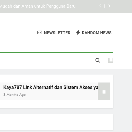
Mudah dan Aman untuk Pengguna Baru
Efisien untuk Pengalaman Digital Aman
an Pengguna dalam Mengakses Layanan
NEWSLETTER
RANDOM NEWS
raktis Lebah4D Login Melalui Browser
 Yang Penuh Inspirasi.
Mudah dan Aman untuk Pengguna Baru
Efisien untuk Pengalaman Digital Aman
an Pengguna dalam Mengakses Layanan
 Link Alternatif dan Sistem Akses yang Lebih Efisien untuk P
Ago