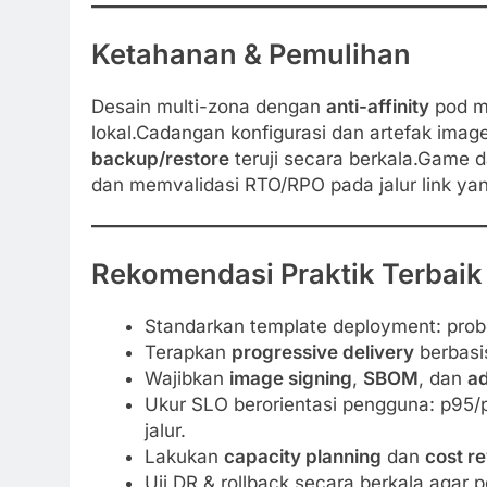
Ketahanan & Pemulihan
Desain multi-zona dengan
anti-affinity
pod me
lokal.Cadangan konfigurasi dan artefak imag
backup/restore
teruji secara berkala.Game 
dan memvalidasi RTO/RPO pada jalur link yang
Rekomendasi Praktik Terbaik
Standarkan template deployment: probes
Terapkan
progressive delivery
berbasis
Wajibkan
image signing
,
SBOM
, dan
ad
Ukur SLO berorientasi pengguna: p95/p
jalur.
Lakukan
capacity planning
dan
cost r
Uji DR & rollback secara berkala agar p