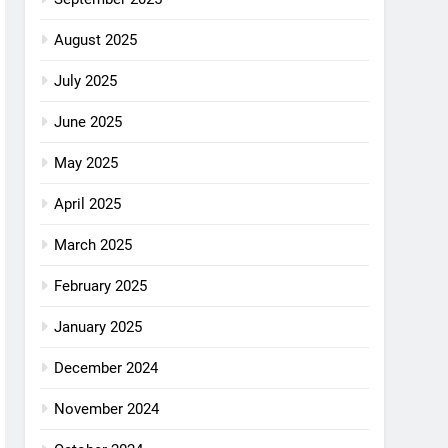
August 2025
July 2025
June 2025
May 2025
April 2025
March 2025
February 2025
January 2025
December 2024
November 2024