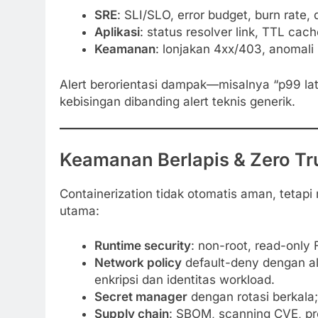
SRE
: SLI/SLO, error budget, burn rate,
Aplikasi
: status resolver link, TTL cach
Keamanan
: lonjakan 4xx/403, anomali 
Alert berorientasi dampak—misalnya “p99 l
kebisingan dibanding alert teknis generik.
Keamanan Berlapis & Zero Tr
Containerization tidak otomatis aman, tetap
utama:
Runtime security
: non-root, read-only F
Network policy
default-deny dengan all
enkripsi dan identitas workload.
Secret manager
dengan rotasi berkala;
Supply chain
: SBOM, scanning CVE, pr