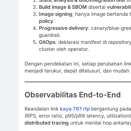
Static analysis & unit/integration test
un
Build image & SBOM
disertai
vulnerabil
Image signing
; hanya image bertanda 
policy
.
Progressive delivery
: canary/blue-gre
guardrail.
GitOps
: deklarasi manifest di repositor
cluster oleh operator.
Dengan pendekatan ini, setiap perubahan lin
menjadi terukur, dapat ditelusuri, dan mudah 
Observabilitas End-to-End
Keandalan link
kaya 787 rtp
bergantung pada 
(RPS, error ratio, p95/p99 latency, utilization
distributed tracing
untuk menilai hop antarl