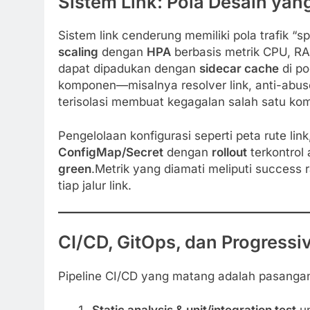
Sistem Link: Pola Desain yan
Sistem link cenderung memiliki pola trafik 
scaling
dengan
HPA
berbasis metrik CPU, R
dapat dipadukan dengan
sidecar cache
di p
komponen—misalnya resolver link, anti-abuse
terisolasi membuat kegagalan salah satu kom
Pengelolaan konfigurasi seperti peta rute link
ConfigMap/Secret
dengan
rollout
terkontrol
green
.Metrik yang diamati meliputi success 
tiap jalur link.
CI/CD, GitOps, dan Progressi
Pipeline CI/CD yang matang adalah pasangan