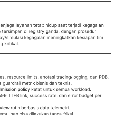
njaga layanan tetap hidup saat terjadi kegagalan
e tersimpan di registry ganda, dengan prosedur
day/simulasi kegagalan meningkatkan kesiapan tim
 kritikal.
, resource limits, anotasi tracing/logging, dan
PDB
.
 guardrail metrik bisnis dan teknis.
mission policy
ketat untuk semua workload.
99 TTFB link, success rate, dan error budget per
eview
rutin berbasis data telemetri.
emulihan bisa dilakukan tanpa friksi.