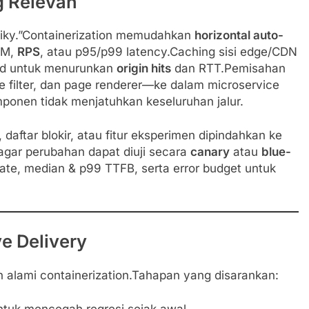
g Relevan
“spiky.”Containerization memudahkan
horizontal auto-
AM,
RPS
, atau p95/p99 latency.Caching sisi edge/CDN
od untuk menurunkan
origin hits
dan RTT.Pemisahan
 filter, dan page renderer—ke dalam microservice
ponen tidak menjatuhkan keseluruhan jalur.
, daftar blokir, atau fitur eksperimen dipindahkan ke
 agar perubahan dapat diuji secara
canary
atau
blue-
rate, median & p99 TTFB, serta error budget untuk
ve Delivery
 alami containerization.Tahapan yang disarankan: