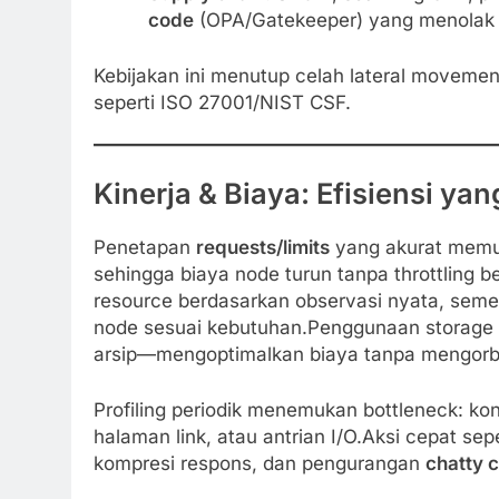
code
(OPA/Gatekeeper) yang menolak ma
Kebijakan ini menutup celah lateral movemen
seperti ISO 27001/NIST CSF.
Kinerja & Biaya: Efisiensi ya
Penetapan
requests/limits
yang akurat memu
sehingga biaya node turun tanpa throttling be
resource berdasarkan observasi nyata, sem
node sesuai kebutuhan.Penggunaan storage 
arsip—mengoptimalkan biaya tanpa mengorb
Profiling periodik menemukan bottleneck: 
halaman link, atau antrian I/O.Aksi cepat sep
kompresi respons, dan pengurangan
chatty c