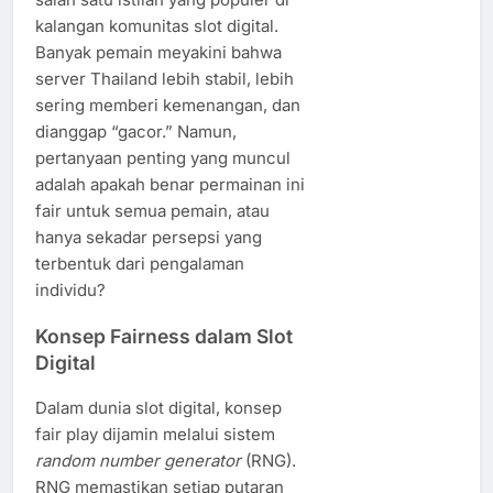
kalangan komunitas slot digital.
Banyak pemain meyakini bahwa
server Thailand lebih stabil, lebih
sering memberi kemenangan, dan
dianggap “gacor.” Namun,
pertanyaan penting yang muncul
adalah apakah benar permainan ini
fair untuk semua pemain, atau
hanya sekadar persepsi yang
terbentuk dari pengalaman
individu?
Konsep Fairness dalam Slot
Digital
Dalam dunia slot digital, konsep
fair play dijamin melalui sistem
random number generator
(RNG).
RNG memastikan setiap putaran