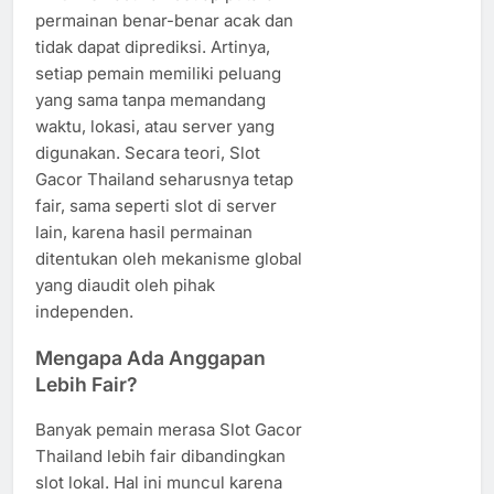
permainan benar-benar acak dan
tidak dapat diprediksi. Artinya,
setiap pemain memiliki peluang
yang sama tanpa memandang
waktu, lokasi, atau server yang
digunakan. Secara teori, Slot
Gacor Thailand seharusnya tetap
fair, sama seperti slot di server
lain, karena hasil permainan
ditentukan oleh mekanisme global
yang diaudit oleh pihak
independen.
Mengapa Ada Anggapan
Lebih Fair?
Banyak pemain merasa Slot Gacor
Thailand lebih fair dibandingkan
slot lokal. Hal ini muncul karena