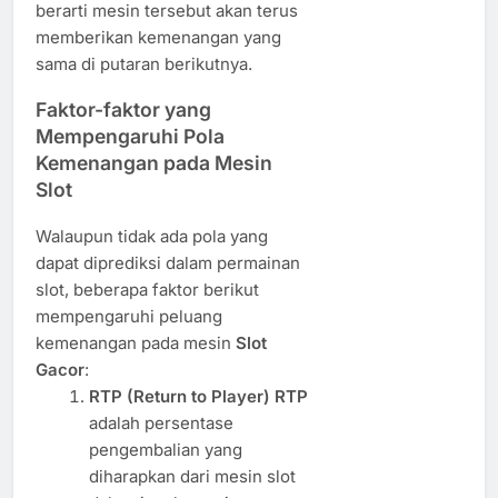
berarti mesin tersebut akan terus
memberikan kemenangan yang
sama di putaran berikutnya.
Faktor-faktor yang
Mempengaruhi Pola
Kemenangan pada Mesin
Slot
Walaupun tidak ada pola yang
dapat diprediksi dalam permainan
slot, beberapa faktor berikut
mempengaruhi peluang
kemenangan pada mesin
Slot
Gacor
:
RTP (Return to Player)
RTP
adalah persentase
pengembalian yang
diharapkan dari mesin slot