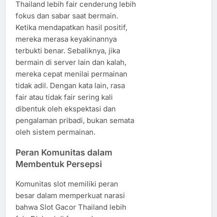
Thailand lebih fair cenderung lebih
fokus dan sabar saat bermain.
Ketika mendapatkan hasil positif,
mereka merasa keyakinannya
terbukti benar. Sebaliknya, jika
bermain di server lain dan kalah,
mereka cepat menilai permainan
tidak adil. Dengan kata lain, rasa
fair atau tidak fair sering kali
dibentuk oleh ekspektasi dan
pengalaman pribadi, bukan semata
oleh sistem permainan.
Peran Komunitas dalam
Membentuk Persepsi
Komunitas slot memiliki peran
besar dalam memperkuat narasi
bahwa Slot Gacor Thailand lebih