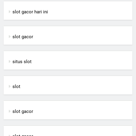
slot gacor hari ini
slot gacor
situs slot
slot
slot gacor