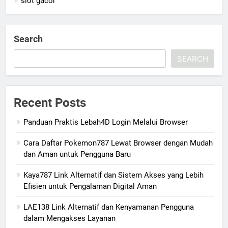
slot gacor
Search
SEARCH
Recent Posts
Panduan Praktis Lebah4D Login Melalui Browser
Cara Daftar Pokemon787 Lewat Browser dengan Mudah
dan Aman untuk Pengguna Baru
Kaya787 Link Alternatif dan Sistem Akses yang Lebih
Efisien untuk Pengalaman Digital Aman
LAE138 Link Alternatif dan Kenyamanan Pengguna
dalam Mengakses Layanan