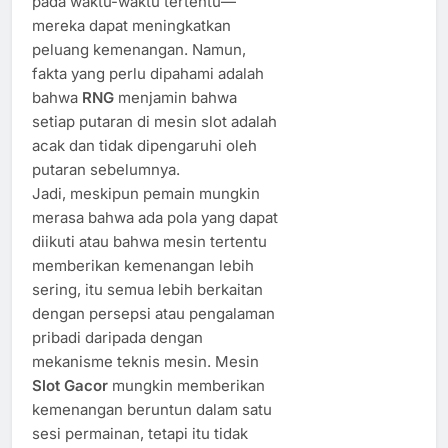
pada waktu-waktu tertentu—
mereka dapat meningkatkan
peluang kemenangan. Namun,
fakta yang perlu dipahami adalah
bahwa
RNG
menjamin bahwa
setiap putaran di mesin slot adalah
acak dan tidak dipengaruhi oleh
putaran sebelumnya.
Jadi, meskipun pemain mungkin
merasa bahwa ada pola yang dapat
diikuti atau bahwa mesin tertentu
memberikan kemenangan lebih
sering, itu semua lebih berkaitan
dengan persepsi atau pengalaman
pribadi daripada dengan
mekanisme teknis mesin. Mesin
Slot Gacor
mungkin memberikan
kemenangan beruntun dalam satu
sesi permainan, tetapi itu tidak