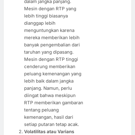
dalam jangka panjang.
Mesin dengan RTP yang
lebih tinggi biasanya
dianggap lebih
menguntungkan karena
mereka memberikan lebih
banyak pengembalian dari
taruhan yang dipasang.
Mesin dengan RTP tinggi
cenderung memberikan
peluang kemenangan yang
lebih baik dalam jangka
panjang. Namun, perlu
diingat bahwa meskipun
RTP memberikan gambaran
tentang peluang
kemenangan, hasil dari
setiap putaran tetap acak.
Volatilitas atau Varians