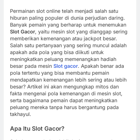
Permainan slot online telah menjadi salah satu
hiburan paling populer di dunia perjudian daring.
Banyak pemain yang berharap untuk menemukan
Slot Gacor
, yaitu mesin slot yang dianggap sering
memberikan kemenangan atau jackpot besar.
Salah satu pertanyaan yang sering muncul adalah
apakah ada pola yang bisa diikuti untuk
meningkatkan peluang memenangkan hadiah
besar pada mesin
Slot gacor
. Apakah benar ada
pola tertentu yang bisa membantu pemain
mendapatkan kemenangan lebih sering atau lebih
besar? Artikel ini akan mengungkap mitos dan
fakta mengenai pola kemenangan di mesin slot,
serta bagaimana pemain dapat meningkatkan
peluang mereka tanpa harus bergantung pada
takhayul.
Apa Itu Slot Gacor?