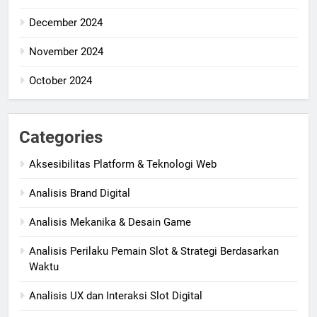
December 2024
November 2024
October 2024
Categories
Aksesibilitas Platform & Teknologi Web
Analisis Brand Digital
Analisis Mekanika & Desain Game
Analisis Perilaku Pemain Slot & Strategi Berdasarkan
Waktu
Analisis UX dan Interaksi Slot Digital