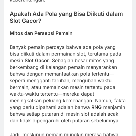
Apakah Ada Pola yang Bisa Diikuti dalam
Slot Gacor?
Mitos dan Persepsi Pemain
Banyak pemain percaya bahwa ada pola yang
bisa diikuti dalam permainan slot, terutama pada
mesin
Slot Gacor
. Sebagian besar mitos yang
berkembang di kalangan pemain menyarankan
bahwa dengan memanfaatkan pola tertentu—
seperti mengganti taruhan, mengubah waktu
bermain, atau memainkan mesin tertentu pada
waktu-waktu tertentu—mereka dapat
meningkatkan peluang kemenangan. Namun, fakta
yang perlu dipahami adalah bahwa
RNG
menjamin
bahwa setiap putaran di mesin slot adalah acak
dan tidak dipengaruhi oleh putaran sebelumnya.
Jadi, meskipun pemain mungkin merasa bahwa