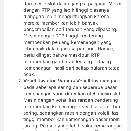
dari mesin slot dalam jangka panjang. Mesin
dengan RTP yang lebih tinggi biasanya
dianggap lebih menguntungkan karena
mereka memberikan lebih banyak
pengembalian dari taruhan yang dipasang.
Mesin dengan RTP tinggi cenderung
memberikan peluang kemenangan yang
lebih baik dalam jangka panjang. Namun,
perlu diingat bahwa meskipun RTP
memberikan gambaran tentang peluang
kemenangan, hasil dari setiap putaran tetap
acak.
Volatilitas atau Varians
Volatilitas
mengacu
pada seberapa sering dan seberapa besar
kemenangan yang diberikan oleh mesin slot.
Mesin dengan volatilitas rendah cenderung
memberikan kemenangan kecil secara lebih
sering, sedangkan mesin dengan volatilitas
tinggi memberikan kemenangan besar lebih
jarang. Pemain yang lebih suka kemenangan