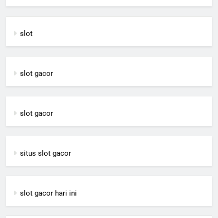
slot
slot gacor
slot gacor
situs slot gacor
slot gacor hari ini