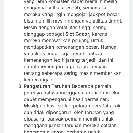
yang lebih konsisten dapat memilih mesin
dengan volatilitas rendah, sementara
mereka yang ingin mengejar jackpot besar
bisa memilih mesin dengan volatilitas tinggi.
Mesin dengan volatilitas tinggi sering
dianggap sebagai
Slot Gacor
, karena
mereka menawarkan peluang untuk
mendapatkan kemenangan besar. Namun,
volatilitas tinggi juga berarti bahwa
kemenangan lebih jarang terjadi, dan ini
dapat memengaruhi persepsi pemain
tentang seberapa sering mesin memberikan
kemenangan.
Pengaturan Taruhan
Beberapa pemain
percaya bahwa mengganti taruhan mereka
dapat mempengaruhi hasil permainan.
Meskipun hasil setiap putaran bersifat acak
dan tidak dipengaruhi oleh taruhan yang
dipasang, banyak pemain memilih untuk
mengganti jumlah taruhan mereka setelah
beberapa putaran, berharap untuk