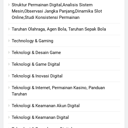
Struktur Permainan Digital,Analisis Sistem
Mesin,Observasi Jangka Panjang,Dinamika Slot
Online,Studi Konsistensi Permainan
Taruhan Olahraga, Agen Bola, Taruhan Sepak Bola
Technology & Gaming
Teknologi & Desain Game
Teknologi & Game Digital
Teknologi & Inovasi Digital
Teknologi & Internet, Permainan Kasino, Panduan
Taruhan
Teknologi & Keamanan Akun Digital
Teknologi & Keamanan Digital