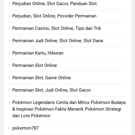
Perjudian Online, Slot Gacor, Panduan Slot
Perjudian, Slot Online, Provider Permainan
Permainan Casino, Slot Online, Tips dan Trik
Permainan Judi Online, Slot Online, Slot Dana
Permainan Kartu, Hiburan
Permainan Slot Online
Permainan Slot, Game Online
Permainan Slot, Judi Online, Slot Gacor
Pokémon Legendaris Cerita dan Mitos Pokémon Budaya
& Inspirasi Pokémon Fakta Menarik Pokémon Strategi
dan Lore Pokémon
pokemon787