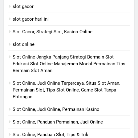
slot gacor
slot gacor hari ini
Slot Gacor, Strategi Slot, Kasino Online
slot online
Slot Online Jangka Panjang Strategi Bermain Slot
Edukasi Slot Online Manajemen Modal Permainan Tips
Bermain Slot Aman
Slot Online, Judi Online Terpercaya, Situs Slot Aman,
Permainan Slot, Tips Slot Online, Game Slot Tanpa
Potongan
Slot Online, Judi Online, Permainan Kasino
Slot Online, Panduan Permainan, Judi Online
Slot Online, Panduan Slot, Tips & Trik