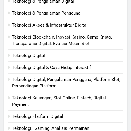
Teknologi & Pengalaman Digital
Teknologi & Pengalaman Pengguna
Teknologi Akses & Infrastruktur Digital
Teknologi Blockchain, Inovasi Kasino, Game Kripto,
Transparansi Digital, Evolusi Mesin Slot
Teknologi Digital
Teknologi Digital & Gaya Hidup Interaktif
Teknologi Digital, Pengalaman Pengguna, Platform Slot,
Perbandingan Platform
Teknologi Keuangan, Slot Online, Fintech, Digital
Payment
Teknologi Platform Digital
Teknologi, iGaming, Analisis Permainan