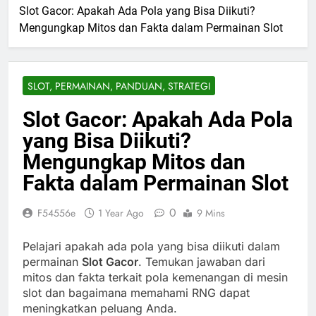
Slot Gacor: Apakah Ada Pola yang Bisa Diikuti?
Mengungkap Mitos dan Fakta dalam Permainan Slot
SLOT, PERMAINAN, PANDUAN, STRATEGI
Slot Gacor: Apakah Ada Pola
yang Bisa Diikuti?
Mengungkap Mitos dan
Fakta dalam Permainan Slot
0
F54556e
1 Year Ago
9 Mins
Pelajari apakah ada pola yang bisa diikuti dalam
permainan
Slot Gacor
. Temukan jawaban dari
mitos dan fakta terkait pola kemenangan di mesin
slot dan bagaimana memahami RNG dapat
meningkatkan peluang Anda.