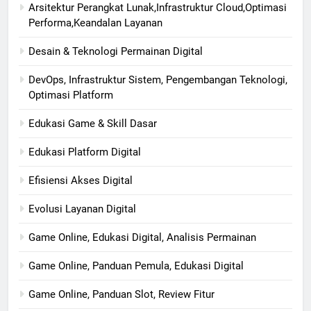
Arsitektur Perangkat Lunak,Infrastruktur Cloud,Optimasi
Performa,Keandalan Layanan
Desain & Teknologi Permainan Digital
DevOps, Infrastruktur Sistem, Pengembangan Teknologi,
Optimasi Platform
Edukasi Game & Skill Dasar
Edukasi Platform Digital
Efisiensi Akses Digital
Evolusi Layanan Digital
Game Online, Edukasi Digital, Analisis Permainan
Game Online, Panduan Pemula, Edukasi Digital
Game Online, Panduan Slot, Review Fitur