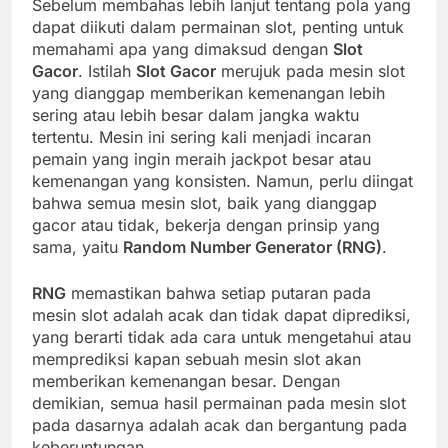
Sebelum membahas lebih lanjut tentang pola yang
dapat diikuti dalam permainan slot, penting untuk
memahami apa yang dimaksud dengan
Slot
Gacor
. Istilah
Slot Gacor
merujuk pada mesin slot
yang dianggap memberikan kemenangan lebih
sering atau lebih besar dalam jangka waktu
tertentu. Mesin ini sering kali menjadi incaran
pemain yang ingin meraih jackpot besar atau
kemenangan yang konsisten. Namun, perlu diingat
bahwa semua mesin slot, baik yang dianggap
gacor atau tidak, bekerja dengan prinsip yang
sama, yaitu
Random Number Generator (RNG)
.
RNG
memastikan bahwa setiap putaran pada
mesin slot adalah acak dan tidak dapat diprediksi,
yang berarti tidak ada cara untuk mengetahui atau
memprediksi kapan sebuah mesin slot akan
memberikan kemenangan besar. Dengan
demikian, semua hasil permainan pada mesin slot
pada dasarnya adalah acak dan bergantung pada
keberuntungan.