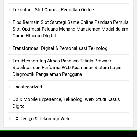
Teknologi, Slot Games, Perjudian Online
Tips Bermain Slot Strategi Game Online Panduan Pemula
Slot Optimasi Peluang Menang Manajemen Modal dalam
Game Hiburan Digital
Transformasi Digital & Personalisasi Teknologi
Troubleshooting Akses Panduan Teknis Browser
Stabilitas dan Performa Web Keamanan Sistem Login
Diagnostik Pengalaman Pengguna
Uncategorized
UX & Mobile Experience, Teknologi Web, Studi Kasus
Digital
UX Design & Teknologi Web