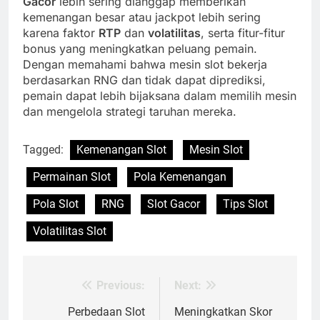
Gacor
lebih sering dianggap memberikan
kemenangan besar atau jackpot lebih sering
karena faktor
RTP
dan
volatilitas
, serta fitur-fitur
bonus yang meningkatkan peluang pemain.
Dengan memahami bahwa mesin slot bekerja
berdasarkan RNG dan tidak dapat diprediksi,
pemain dapat lebih bijaksana dalam memilih mesin
dan mengelola strategi taruhan mereka.
Tagged:
Kemenangan Slot
Mesin Slot
Permainan Slot
Pola Kemenangan
Pola Slot
RNG
Slot Gacor
Tips Slot
Volatilitas Slot
Previous:
Next:
Post
navigation
Perbedaan Slot
Meningkatkan Skor