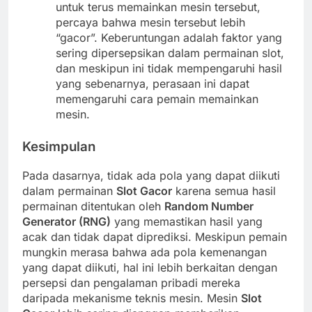
untuk terus memainkan mesin tersebut,
percaya bahwa mesin tersebut lebih
“gacor”. Keberuntungan adalah faktor yang
sering dipersepsikan dalam permainan slot,
dan meskipun ini tidak mempengaruhi hasil
yang sebenarnya, perasaan ini dapat
memengaruhi cara pemain memainkan
mesin.
Kesimpulan
Pada dasarnya, tidak ada pola yang dapat diikuti
dalam permainan
Slot Gacor
karena semua hasil
permainan ditentukan oleh
Random Number
Generator (RNG)
yang memastikan hasil yang
acak dan tidak dapat diprediksi. Meskipun pemain
mungkin merasa bahwa ada pola kemenangan
yang dapat diikuti, hal ini lebih berkaitan dengan
persepsi dan pengalaman pribadi mereka
daripada mekanisme teknis mesin. Mesin
Slot