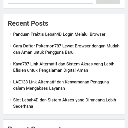
Recent Posts
Panduan Praktis Lebah4D Login Melalui Browser
Cara Daftar Pokemon787 Lewat Browser dengan Mudah
dan Aman untuk Pengguna Baru
Kaya787 Link Alternatif dan Sistem Akses yang Lebih
Efisien untuk Pengalaman Digital Aman
LAE138 Link Alternatif dan Kenyamanan Pengguna
dalam Mengakses Layanan
Slot Lebah4D dan Sistem Akses yang Dirancang Lebih
Sederhana