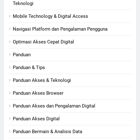
Teknologi
Mobile Technology & Digital Access
Navigasi Platform dan Pengalaman Pengguna
Optimasi Akses Cepat Digital
Panduan
Panduan & Tips
Panduan Akses & Teknologi
Panduan Akses Browser
Panduan Akses dan Pengalaman Digital
Panduan Akses Digital
Panduan Bermain & Analisis Data