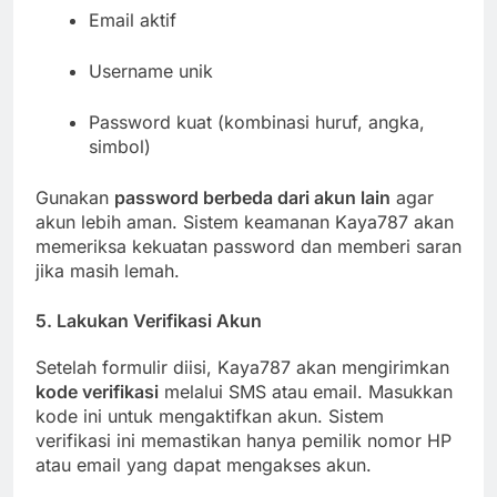
Email aktif
Username unik
Password kuat (kombinasi huruf, angka,
simbol)
Gunakan
password berbeda dari akun lain
agar
akun lebih aman. Sistem keamanan Kaya787 akan
memeriksa kekuatan password dan memberi saran
jika masih lemah.
5. Lakukan Verifikasi Akun
Setelah formulir diisi, Kaya787 akan mengirimkan
kode verifikasi
melalui SMS atau email. Masukkan
kode ini untuk mengaktifkan akun. Sistem
verifikasi ini memastikan hanya pemilik nomor HP
atau email yang dapat mengakses akun.