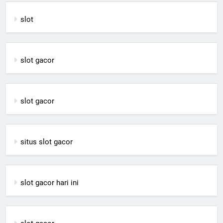
slot
slot gacor
slot gacor
situs slot gacor
slot gacor hari ini