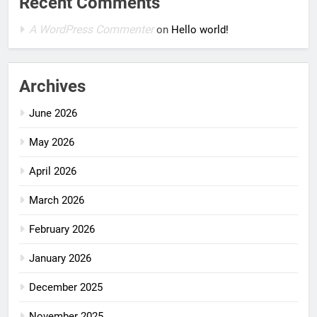
Recent Comments
A WordPress Commenter
on
Hello world!
Archives
June 2026
May 2026
April 2026
March 2026
February 2026
January 2026
December 2025
November 2025