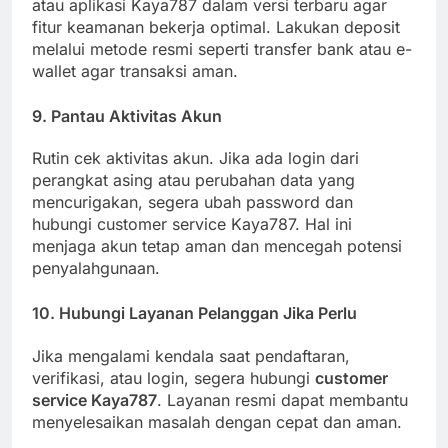
atau aplikasi Kaya787 dalam versi terbaru agar
fitur keamanan bekerja optimal. Lakukan deposit
melalui metode resmi seperti transfer bank atau e-
wallet agar transaksi aman.
9. Pantau Aktivitas Akun
Rutin cek aktivitas akun. Jika ada login dari
perangkat asing atau perubahan data yang
mencurigakan, segera ubah password dan
hubungi customer service Kaya787. Hal ini
menjaga akun tetap aman dan mencegah potensi
penyalahgunaan.
10. Hubungi Layanan Pelanggan Jika Perlu
Jika mengalami kendala saat pendaftaran,
verifikasi, atau login, segera hubungi
customer
service Kaya787
. Layanan resmi dapat membantu
menyelesaikan masalah dengan cepat dan aman.