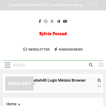
Skip
Kaya787 Link Alternatif dan Sistem Akses yang
to
Lebih Efisien untuk Pengalaman Digital Aman
content
LAE138 Link Alternatif dan Kenyamanan
Pengguna dalam Mengakses Layanan
Panduan Praktis Lebah4D Login Melalui Browser
Cara Daftar Pokemon787 Lewat Browser dengan
Mudah dan Aman untuk Pengguna Baru
Sylvie Peraud
Jelajahi Karya Seni Dan Fotografi Kreatif
Kaya787 Link Alternatif dan Sistem Akses yang
NEWSLETTER
RANDOM NEWS
Lebih Efisien untuk Pengalaman Digital Aman
Dari Sylvie Peraud. Koleksi Unik Yang
LAE138 Link Alternatif dan Kenyamanan
Penuh Inspirasi.
Pengguna dalam Mengakses Layanan
MENU
nduan Praktis Lebah4D Login Melalui Browser
Cara Da
HEADLINES
Months Ago
3 Months 
Home