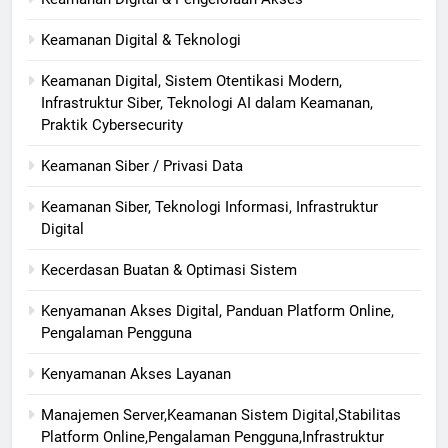
Keamanan Digital & Teknologi
Keamanan Digital, Sistem Otentikasi Modern,
Infrastruktur Siber, Teknologi AI dalam Keamanan,
Praktik Cybersecurity
Keamanan Siber / Privasi Data
Keamanan Siber, Teknologi Informasi, Infrastruktur
Digital
Kecerdasan Buatan & Optimasi Sistem
Kenyamanan Akses Digital, Panduan Platform Online,
Pengalaman Pengguna
Kenyamanan Akses Layanan
Manajemen Server,Keamanan Sistem Digital,Stabilitas
Platform Online,Pengalaman Pengguna,Infrastruktur