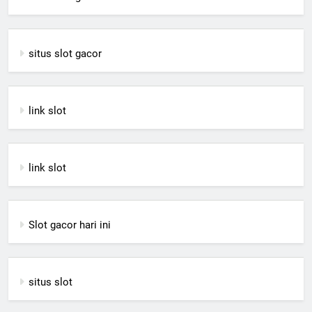
situs slot gacor
link slot
link slot
Slot gacor hari ini
situs slot