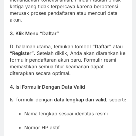
ketiga yang tidak terpercaya karena berpotensi
merusak proses pendaftaran atau mencuri data
akun.
3. Klik Menu “Daftar”
Di halaman utama, temukan tombol
“Daftar”
atau
“Register”
. Setelah diklik, Anda akan diarahkan ke
formulir pendaftaran akun baru. Formulir resmi
memastikan semua fitur keamanan dapat
diterapkan secara optimal.
4. Isi Formulir Dengan Data Valid
Isi formulir dengan
data lengkap dan valid
, seperti:
Nama lengkap sesuai identitas resmi
Nomor HP aktif