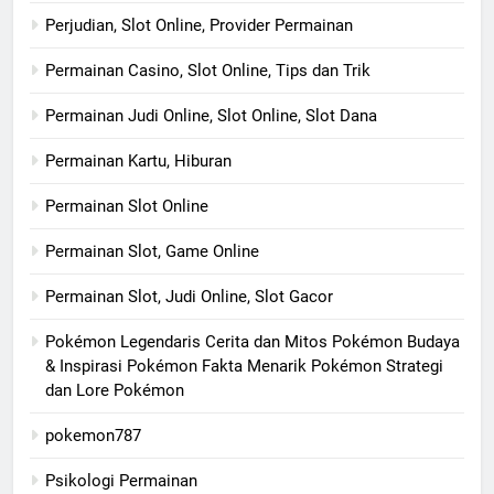
Perjudian, Slot Online, Provider Permainan
Permainan Casino, Slot Online, Tips dan Trik
Permainan Judi Online, Slot Online, Slot Dana
Permainan Kartu, Hiburan
Permainan Slot Online
Permainan Slot, Game Online
Permainan Slot, Judi Online, Slot Gacor
Pokémon Legendaris Cerita dan Mitos Pokémon Budaya
& Inspirasi Pokémon Fakta Menarik Pokémon Strategi
dan Lore Pokémon
pokemon787
Psikologi Permainan